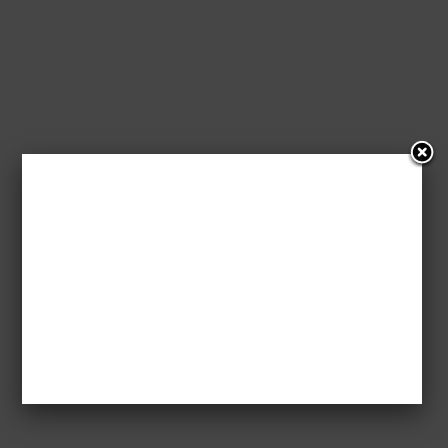
[aff] Własnym
głosem