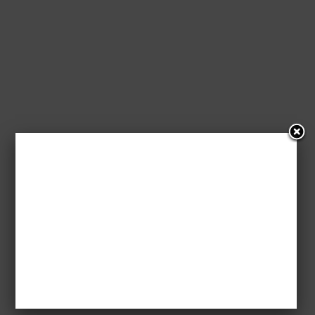
[aff] Piąta Władza