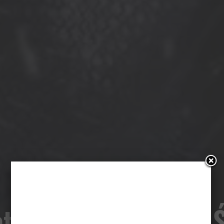
atman v Superman: Ś