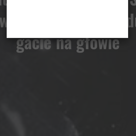
wiedliwości”: kij w d
gacie na głowie