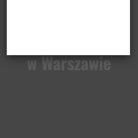
na konferencji
naukowej SWPS
w Warszawie