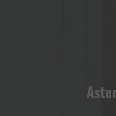
Aster