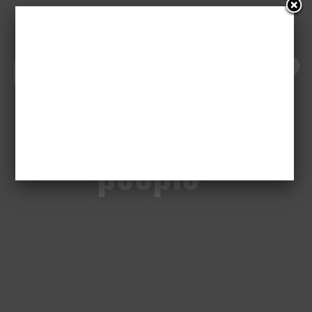
Co by tu obejrzeć?
„24 hour party
people”