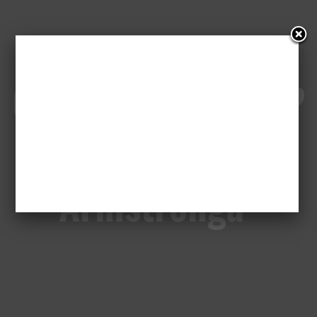
Co by tu obejrzeć?
„Kłamstwa
Armstronga”