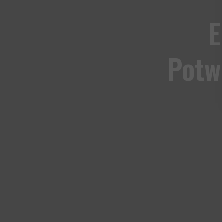
E
Potw