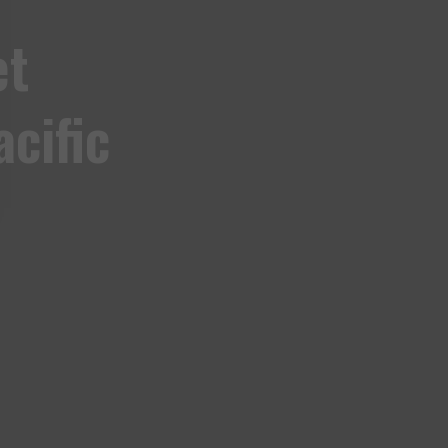
et
cific