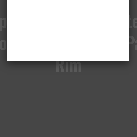
pizod 33: Uniwersyt
orny, World War Z, Pa
Rim