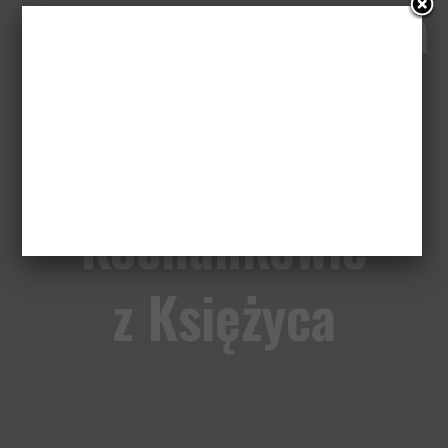
Epizod 6: Operacja
Argo, 7
psychopatów,
Kochankowie
z Księżyca