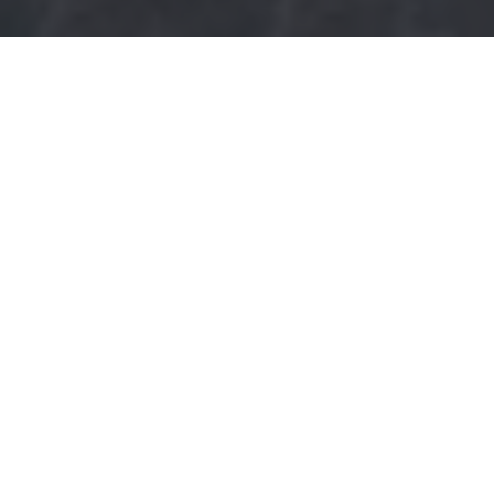
Pixar
to wytwórnia, która swoimi filmami
przedefiniowała podejście twórców
do tworzenia animacji. Dzięki takim ludziom jak
John Lasseter
czy
Andrew Stanton
kreskówki
przestały być jedynie rozrywką dla dzieci, a stały
się odskocznią dla każdego, kto potrzebuje
czasem przypomnieć sobie smak dzieciństwa.
W 2003 roku zaczął się triumfalny, praktycznie
nieprzerwany marsz Pixara do umysłów widzów
na całym świecie. Rozpoczęły go co prawda