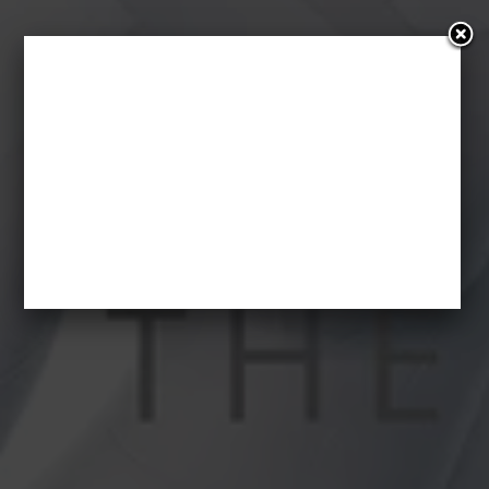
Ghost In the Shell
[video – recenzja]