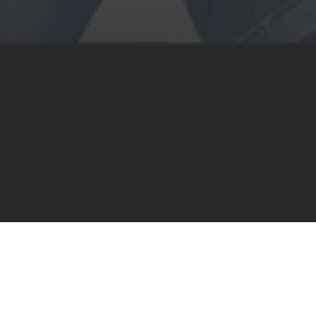
Nowa wersja kultowej anime
Ghost In the Shell
wzbudzała emocje na długo przed premierą.