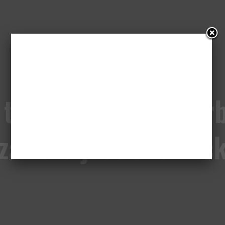
 tajemnic”: Cumber
 zawsze jest Sherloc