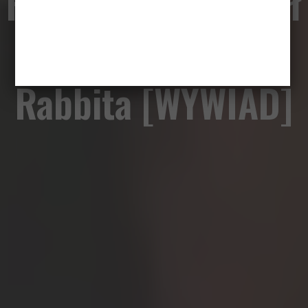
Faggotron odmienił
życie Harveya
Rabbita [WYWIAD]