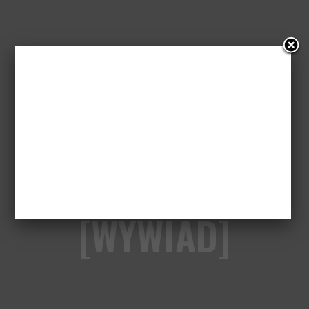
Julia Ducournau
o „Titane” i body
horrorach
[WYWIAD]