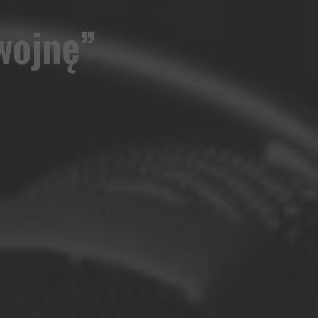
wojnę”