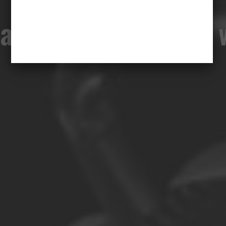
ia filmowa o „Zimną 