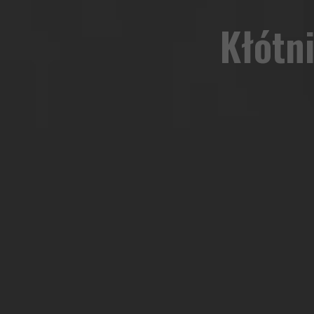
Kłótn