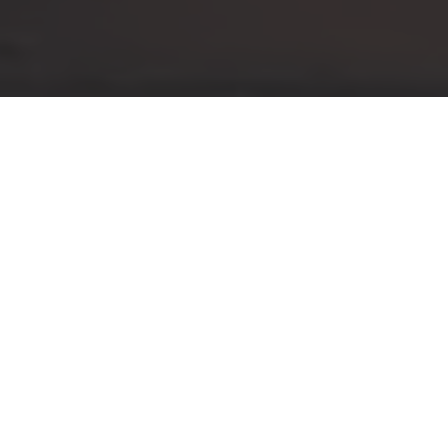
Wczoraj obejrzałem
Nieodwracalne
. I raczej
nie planuje już nigdy drugiego seansu. Podobnie
jak
Miłość
Haneke, to film na jeden
traumatyczno-leczniczy raz. Czuje, że ryzykuje
polecając go tutaj. To film z jedną
z najmocniejszych scen, jakie widziałem
kiedykolwiek w życiu (scena brutalnego gwałtu
na bohaterce granej przez Monicę Bellucci). Dwa