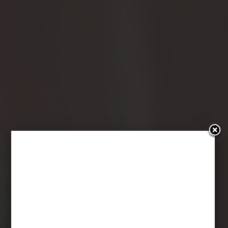
#PonoćTakiZły:
Gliniarz