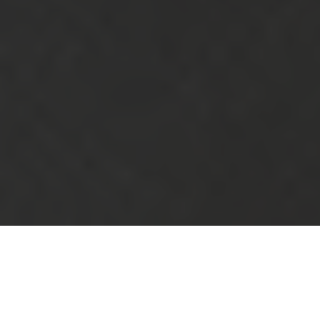
Michał Hernes:
Mówiąc szczerze mam już dość
Kevina samego w domu
i nie miałbym nic