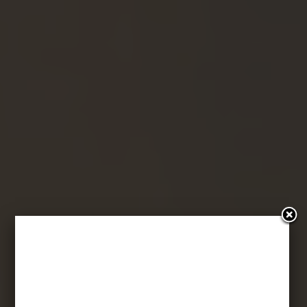
#PonoćTakiZły: