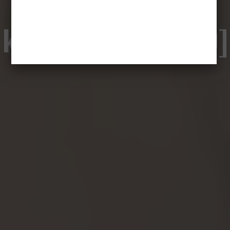
Słynni polscy
kinomani [WYWIAD]