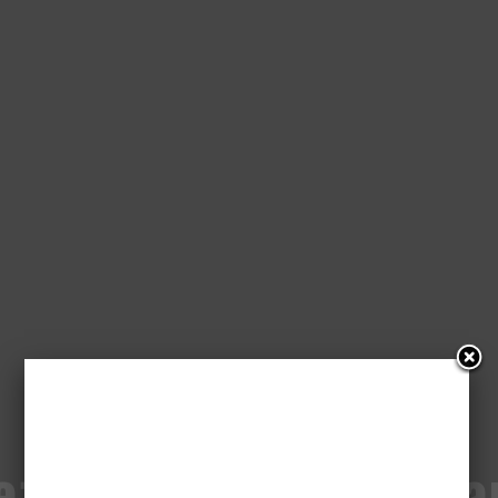
eże spojrzenie PJ Ha