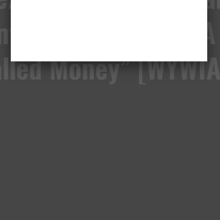
ontrowersje wokół „A
lled Money” [WYWI