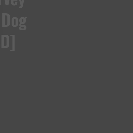
 Dog
AD]