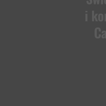
i k
Ca