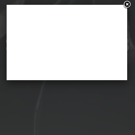
Szybcy i wściekli 8
[wideo recenzja]