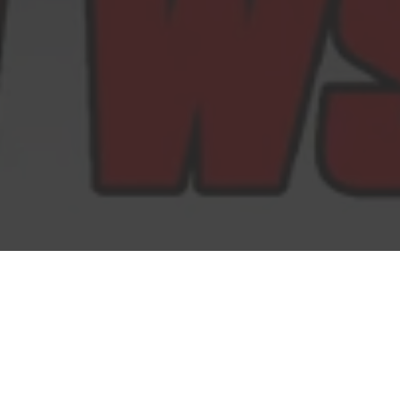
Wszystkim, którym wydaje się, że najlepiej
zarabiającymi filmami na świecie są kolejne
adaptacje Marvela, podpowiadamy,