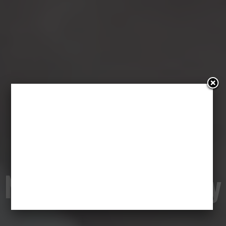
„Toni Erdmann”:
Na kłopoty Whitney