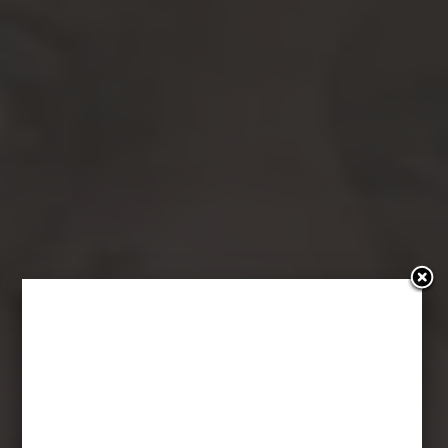
W poszukiwaniu
Boga z Morganem
Freemanem –