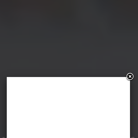
Wartość
sentymentalna –