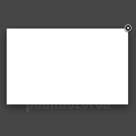
„Wolny Strzelec”:
Groteskowy
padlinożerca