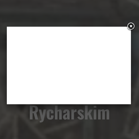
„Wszystkie nasze
strachy”. Wywiad
z Danielem
Rycharskim