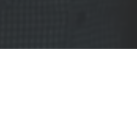
Regionalne Centrum Kultury zamieniło się
na jeden wieczór w miejsce poważnej filmowej
dyskusji. Zanim jednak to się stało, obejrzeliśmy
ponownie najbardziej kultowy z filmów
w repertuarze tego festiwalu, czyli
Pitbulla.
Nowe porządki
. Rozmawialiśmy też z
Agnieszką