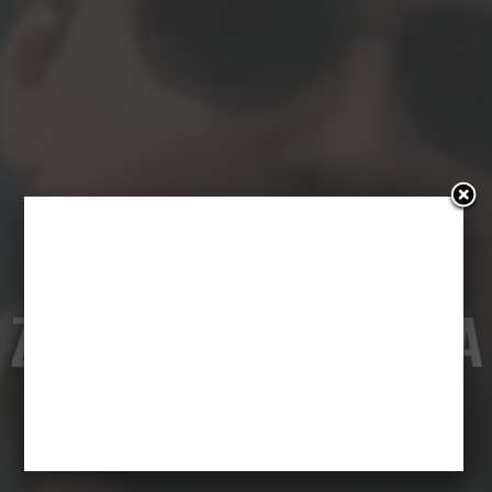
Z kobietą PITBULLA
[Sobol 3D]