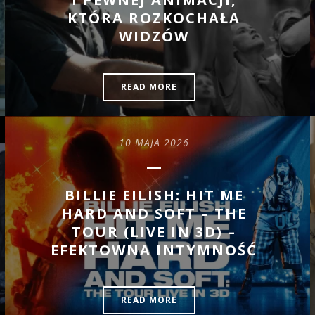
KTÓRA ROZKOCHAŁA
WIDZÓW
READ MORE
10 MAJA 2026
BILLIE EILISH: HIT ME
HARD AND SOFT – THE
TOUR (LIVE IN 3D) –
EFEKTOWNA INTYMNOŚĆ
READ MORE